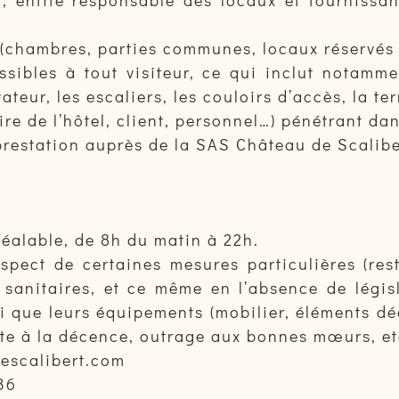
l (chambres, parties communes, locaux réservés
ibles à tout visiteur, ce qui inclut notammen
évateur, les escaliers, les couloirs d’accès, la 
ire de l’hôtel, client, personnel…) pénétrant da
prestation auprès de la SAS Château de Scalibert
éalable, de 8h du matin à 22h.
spect de certaines mesures particulières (rest
u sanitaires, et ce même en l’absence de légi
i que leurs équipements (mobilier, éléments déco
te à la décence, outrage aux bonnes mœurs, etc
descalibert.com
36