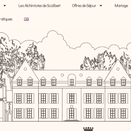
Les Alchimistes de Scalibert
Offres de Séjour
Mariage
ratiques