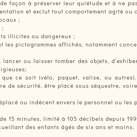
e façon à préserver leur quiétude et à ne pas 
ntation et exclut tout comportement agité ou ch
ocaux ;
 ;
s illicites ou dangereux ;
nt les pictogrammes affichés, notamment concer
, lancer ou laisser tomber des objets, d’exhibe
ligieuses;
que ce soit (vélo, paquet, valise, ou autres
re de sécurité, être placé sous séquestre, voi
placé ou indécent envers le personnel ou les p
 15 minutes, limité à 105 décibels depuis 1998
cueillant des enfants âgés de six ans et moins.