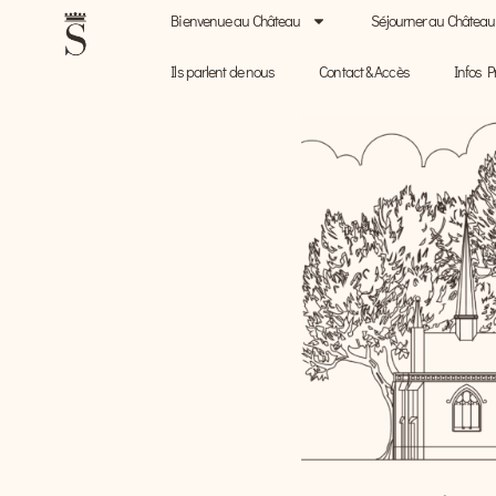
Bienvenue au Château
Séjourner au Château
Ils parlent de nous
Contact & Accès
Infos P