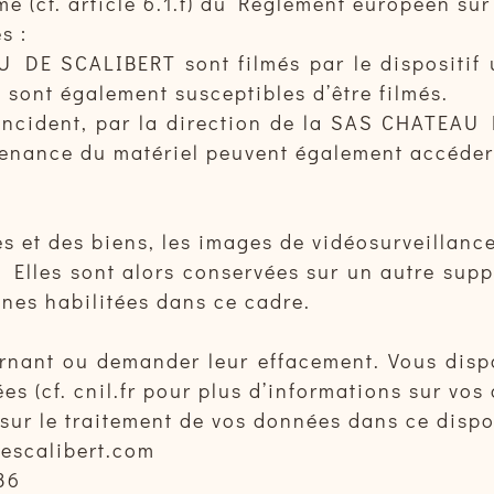
ime (cf. article 6.1.f) du Règlement européen su
s :
U DE SCALIBERT sont filmés par le dispositif
 sont également susceptibles d’être filmés.
incident, par la direction de la SAS CHATEAU 
tenance du matériel peuvent également accéder 
es et des biens, les images de vidéosurveillanc
. Elles sont alors conservées sur un autre sup
nnes habilitées dans ce cadre.
ant ou demander leur effacement. Vous dispos
es (cf. cnil.fr pour plus d’informations sur vos 
sur le traitement de vos données dans ce dispos
descalibert.com
36